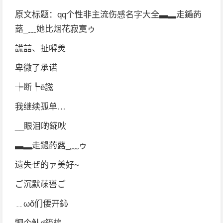
原文标题：qq个性非主流伤感名字大全▃▂走鐹菂
蕗_﹏她比烟花寂寞ゥ
謊誩、扯嘚羙
卑微了承诺
┾断┡ē誸
我继续孤单…
__眼泪啲錵吙
▃▂走鐹菂蕗_﹏ゥ
遗失ぜ的ァ美好~
ご沉默菋噵ご
﹎ωǒ们偠开鈊