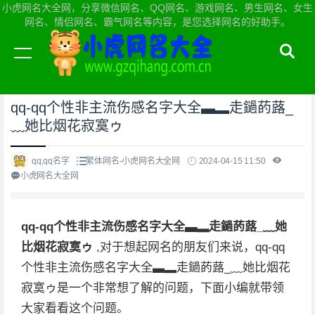
小虎网名大全网，分享微信网名、QQ网名、游戏网名、男生网名、女生
网名、情侣网名、霸气网名等内容，是您选择网名的好助手。
当前位置：
小虎网名大全网首页
>
繁体网名
qq-qq个性非主流伤感名字大全▃▂走鐹菂蕗_
﹏她比烟花寂寞ゥ
qq,qq名字
繁体网名-小虎网名大全网
2024-04-15 11:50
小虎网名大全网
qq-qq个性非主流伤感名字大全▃▂走鐹菂蕗_﹏她
比烟花寂寞ゥ
,对于想起网名的朋友们来说，qq-qq
个性非主流伤感名字大全▃▂走鐹菂蕗_﹏她比烟花
寂寞ゥ是一个非常想了解的问题，下面小编就带领
大家看看这个问题。