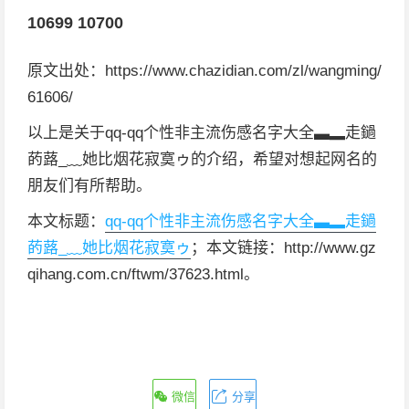
10699
10700
原文出处：https://www.chazidian.com/zl/wangming/
61606/
以上是关于qq-qq个性非主流伤感名字大全▃▂走鐹
菂蕗_﹏她比烟花寂寞ゥ的介绍，希望对想起网名的
朋友们有所帮助。
本文标题：
qq-qq个性非主流伤感名字大全▃▂走鐹
菂蕗_﹏她比烟花寂寞ゥ
；本文链接：http://www.gz
qihang.com.cn/ftwm/37623.html。
微信
分享