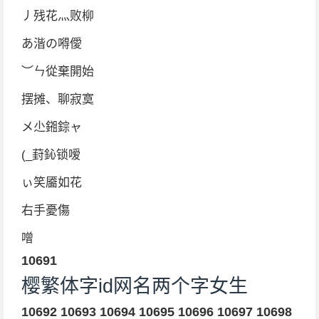
丿残花灬败柳
あ湝の嘚僾
︶ㄣ從棄開始
摆摊、聊寂寞
メ尐鎺錝ャ
(_葑鈊锁嗳
ぃ笑靥如花
右手憂傷
噌
10691
樱繁体字id网名两个字女生
10692
10693
10694
10695
10696
10697
10698