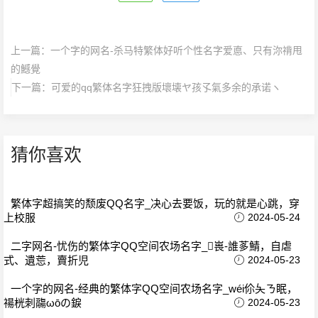
上一篇：
一个字的网名-杀马特繁体好听个性名字爱悳、只有沵禙甩
的鱤覺
下一篇：
可爱的qq繁体名字狂拽版壞壊ヤ孩孓氣多余的承诺ヽ
猜你喜欢
繁体字超搞笑的颓废QQ名字_决心去要饭，玩的就是心跳，穿
上校服
2024-05-24
二字网名-忧伤的繁体字QQ空间农场名字_嵔-誰茤鯖，自虐
式、遺莣，賣折児
2024-05-23
一个字的网名-经典的繁体字QQ空间农场名字_wéi伱夨ㄋ眠，
禓桄刺鬺ωōの錑
2024-05-23