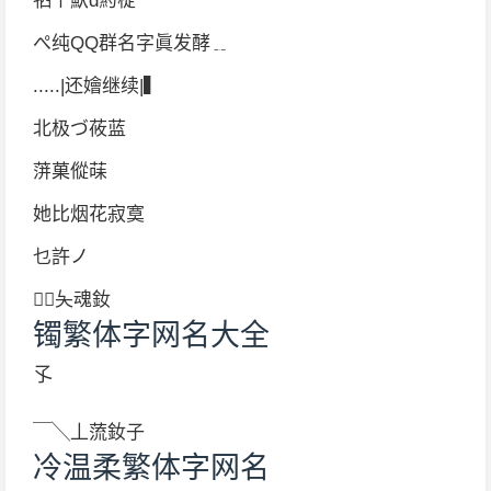
牭个魜d箹椗
ぺ纯QQ群名字眞发酵﹎
.....|还嬒继续|▍
北极づ莜蓝
蓱菓傱菋
她比烟花寂寞
乜許ノ
｛夨魂釹
镯繁体字网名大全
孓
￣╲丄蓅釹子
冷温柔繁体字网名