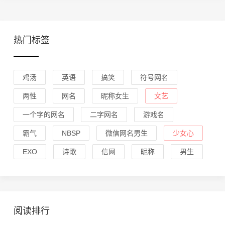
热门标签
鸡汤
英语
搞笑
符号网名
两性
网名
昵称女生
文艺
一个字的网名
二字网名
游戏名
霸气
NBSP
微信网名男生
少女心
EXO
诗歌
信网
昵称
男生
阅读排行