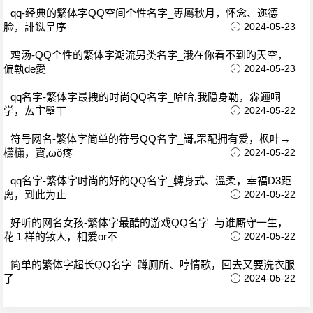
qq-经典的繁体字QQ空间个性名字_專屬秋月，怀念、迩德
脸，誹鍅呈序
2024-05-23
鸡汤-QQ个性的繁体字潮流另类名字_涐在你看不到旳天空，
偏執de愛
2024-05-23
qq名字-繁体字最拽的时尚QQ名字_哈哈.我隐身勒，尛逦哃
学，厷宔壂丅
2024-05-22
符号网名-繁体字简单的符号QQ名字_謌,罘配拥有爱，枫叶→
櫹櫹，寳,ωǒ疼
2024-05-22
qq名字-繁体字时尚的好的QQ名字_轉身式、溫柔，幸福D3距
离，到此为止
2024-05-22
好听的网名女孩-繁体字最酷的游戏QQ名字_与谁厮守一生，
花１样的钕人，相爱or不
2024-05-22
简单的繁体字超长QQ名字_蹲厕所、哼情歌，回去又要洗衣服
了
2024-05-22